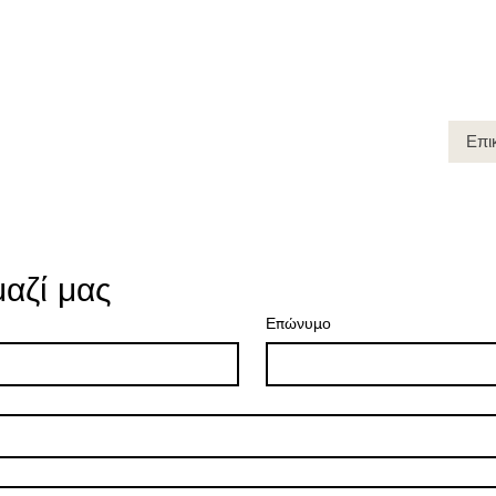
ια εμάς
Projects
Υπηρεσίες
Οικονομικά Πακέτα
Επι
αζί μας
Επώνυμο